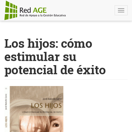
Togg
navi
Pasar
al
Los hijos: cómo
contenido
principal
estimular su
potencial de éxito