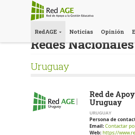
Pasar
RedAGE
Noticias
Opinión
al
Redes Nacionales
contenido
principal
Uruguay
Red de Apoyo
Uruguay
URUGUAY
Persona de contac
Email:
Contactar po
Web:
https://www.r