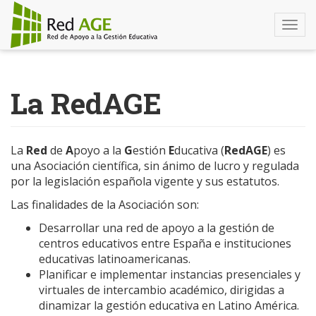
Togg
navi
Pasar
al
La RedAGE
contenido
principal
La
Red
de
A
poyo a la
G
estión
E
ducativa (
RedAGE
) es
una Asociación científica, sin ánimo de lucro y regulada
por la legislación española vigente y sus estatutos.
Las finalidades de la Asociación son:
Desarrollar una red de apoyo a la gestión de
centros educativos entre España e instituciones
educativas latinoamericanas.
Planificar e implementar instancias presenciales y
virtuales de intercambio académico, dirigidas a
dinamizar la gestión educativa en Latino América.