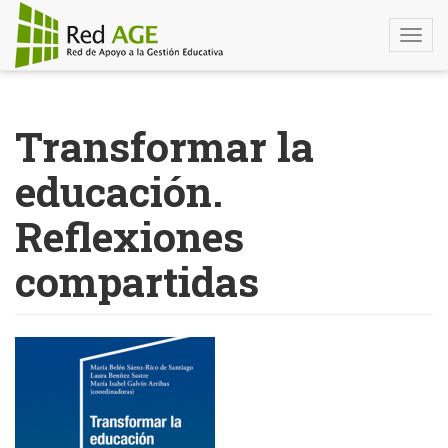
Togg
navi
Pasar
al
Transformar la
contenido
principal
educación.
Reflexiones
compartidas