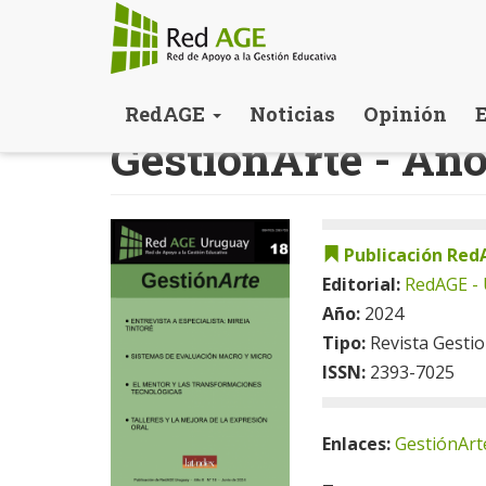
Pasar
RedAGE
Noticias
Opinión
al
GestiónArte - Año
contenido
principal
Publicación Red
Editorial:
RedAGE -
Año:
2024
Tipo:
Revista Gesti
ISSN:
2393-7025
Enlaces:
GestiónArt