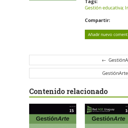
Tags:
Gestión educativa; I
Compartir:
Añadir nuevo coment
GestiónAr
GestiónArte
Contenido relacionado