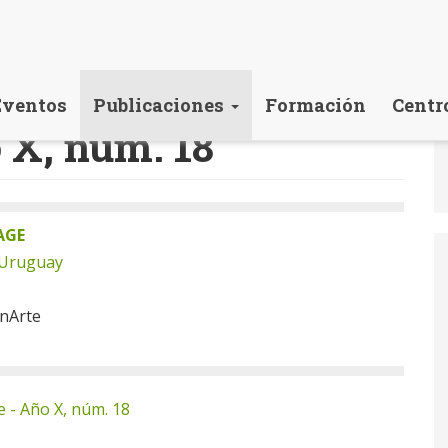
Eventos
Publicaciones
Formación
Centr
 X, núm. 18
AGE
 Uruguay
onArte
e - Año X, núm. 18