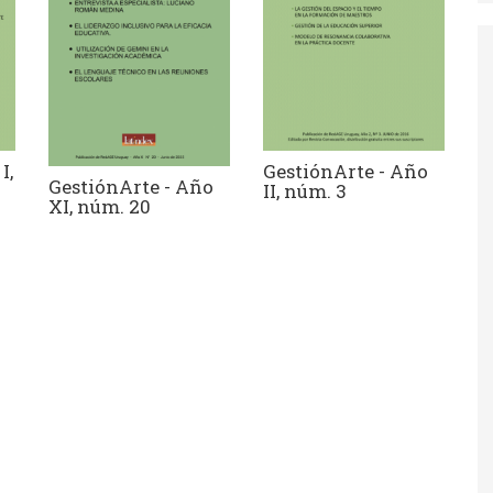
I,
GestiónArte - Año
GestiónArte - Año
II, núm. 3
XI, núm. 20