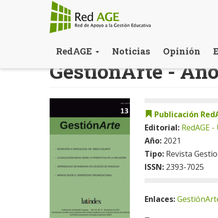
Pasar
RedAGE
Noticias
Opinión
al
GestiónArte - Año
contenido
principal
Publicación Red
Editorial:
RedAGE -
Año:
2021
Tipo:
Revista Gesti
ISSN:
2393-7025
Enlaces:
GestiónArte