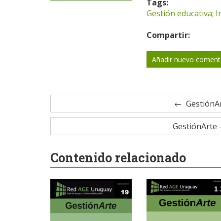
Tags:
Gestión educativa; I
Compartir:
Añadir nuevo coment
GestiónAr
GestiónArte -
Contenido relacionado