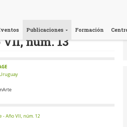
Eventos
Publicaciones
Formación
Centr
 VII, núm. 13
AGE
 Uruguay
onArte
 - Año VII, núm. 12