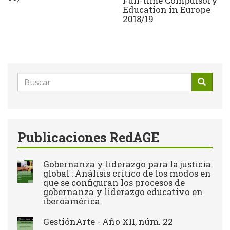
Full-time Compulsory
Education in Europe
2018/19
Formulario
de
Buscar
búsqueda
Publicaciones RedAGE
Gobernanza y liderazgo para la justicia
global : Análisis crítico de los modos en
que se configuran los procesos de
gobernanza y liderazgo educativo en
iberoamérica
GestiónArte - Año XII, núm. 22