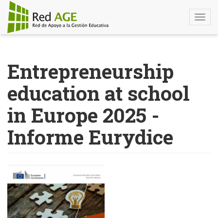
Togg
navi
Pasar
al
Entrepreneurship
contenido
principal
education at school
in Europe 2025 -
Informe Eurydice