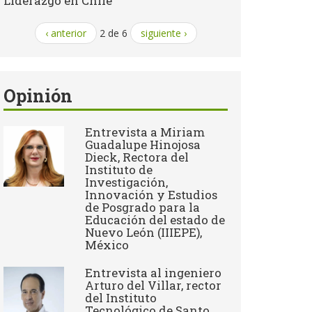
Liderazgo en Chile
‹ anterior
2 de 6
siguiente ›
Opinión
Entrevista a Miriam
Guadalupe Hinojosa
Dieck, Rectora del
Instituto de
Investigación,
Innovación y Estudios
de Posgrado para la
Educación del estado de
Nuevo León (IIIEPE),
México
Entrevista al ingeniero
Arturo del Villar, rector
del Instituto
Tecnológico de Santo