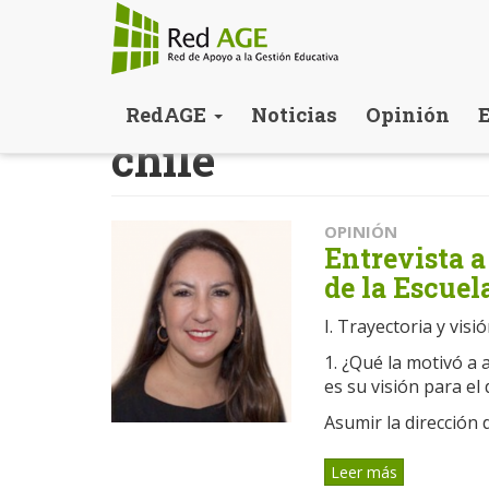
Pasar
RedAGE
Noticias
Opinión
al
chile
contenido
principal
OPINIÓN
Entrevista a
de la Escue
I. Trayectoria y visi
1. ¿Qué la motivó a 
es su visión para el
Asumir la dirección 
Leer más