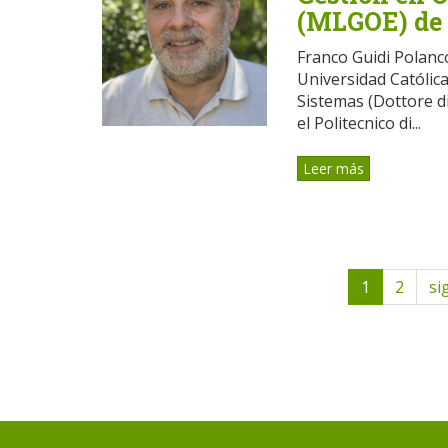
(MLGOE) de
Franco Guidi Polanco 
Universidad Católica
Sistemas (Dottore di
el Politecnico di...
Leer más
1
2
si