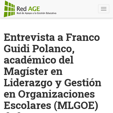
Togg
navi
Pasar
al
Entrevista a Franco
contenido
principal
Guidi Polanco,
académico del
Magíster en
Liderazgo y Gestión
en Organizaciones
Escolares (MLGOE)