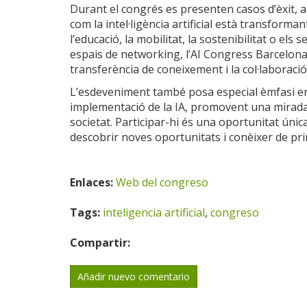
Durant el congrés es presenten casos d’èxit, 
com la intel·ligència artificial està transforman
l’educació, la mobilitat, la sostenibilitat o els
espais de networking, l’AI Congress Barcelona
transferència de coneixement i la col·laboració
L’esdeveniment també posa especial èmfasi en 
implementació de la IA, promovent una mirada 
societat. Participar-hi és una oportunitat úni
descobrir noves oportunitats i conèixer de prime
Enlaces:
Web del congreso
Tags:
inteligencia artificial
,
congreso
Compartir:
Añadir nuevo comentario