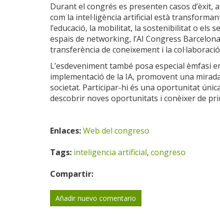
Durant el congrés es presenten casos d’èxit, 
com la intel·ligència artificial està transforman
l’educació, la mobilitat, la sostenibilitat o els
espais de networking, l’AI Congress Barcelona
transferència de coneixement i la col·laboració
L’esdeveniment també posa especial èmfasi en 
implementació de la IA, promovent una mirada 
societat. Participar-hi és una oportunitat úni
descobrir noves oportunitats i conèixer de prime
Enlaces:
Web del congreso
Tags:
inteligencia artificial
,
congreso
Compartir:
Añadir nuevo comentario