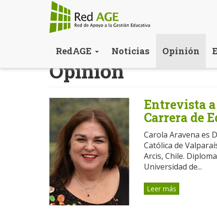
Pasar
RedAGE
Noticias
Opinión
al
Opinión
contenido
principal
Entrevista a
Carrera de 
Carola Aravena es D
Católica de Valparaí
Arcis, Chile. Diplom
Universidad de...
Leer más