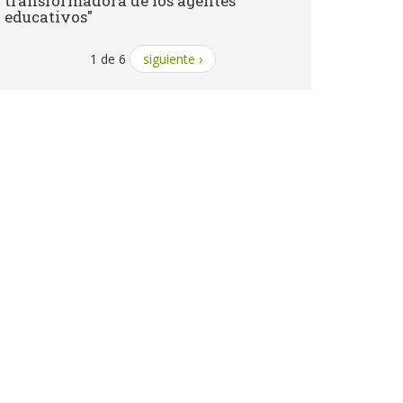
transformadora de los agentes
educativos"
1 de 6
siguiente ›