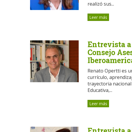
realizó sus...
Leer más
Entrevista a
Consejo Ases
Iberoameric
Renato Opertti es u
currículo, aprendiza
trayectoria nacional
Educativa,...
Leer más
Entrevista a