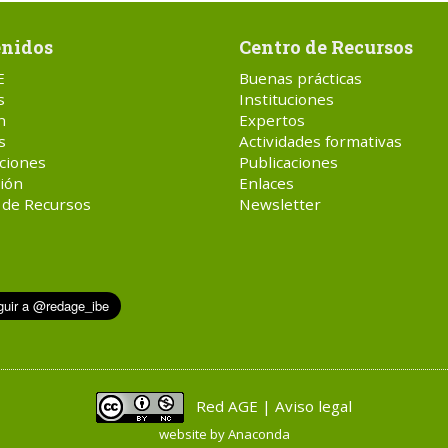
nidos
Centro de Recursos
E
Buenas prácticas
s
Instituciones
n
Expertos
s
Actividades formativas
ciones
Publicaciones
ión
Enlaces
 de Recursos
Newsletter
Red AGE | Aviso legal
website by
Anaconda