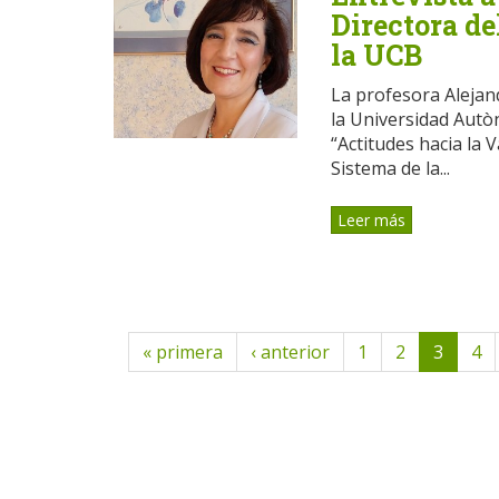
Directora d
la UCB
La profesora Alejan
la Universidad Autò
“Actitudes hacia la 
Sistema de la...
Leer más
« primera
‹ anterior
1
2
3
4