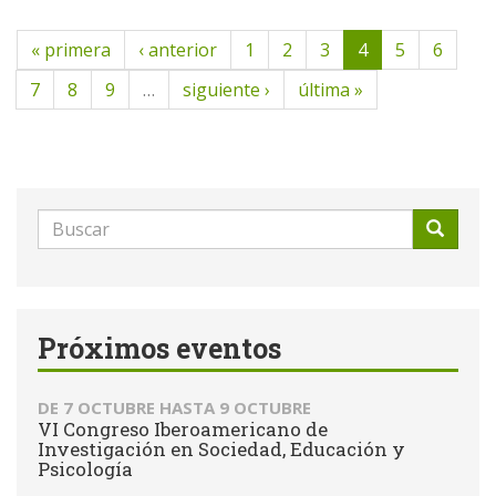
« primera
‹ anterior
1
2
3
4
5
6
7
8
9
…
siguiente ›
última »
Formulario
de
Buscar
búsqueda
Próximos eventos
DE
7 OCTUBRE
HASTA
9 OCTUBRE
VI Congreso Iberoamericano de
Investigación en Sociedad, Educación y
Psicología