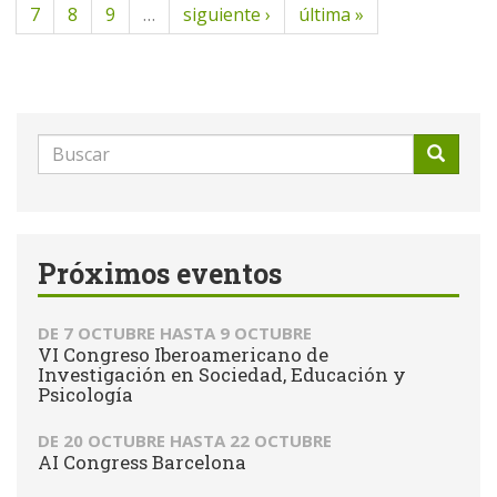
7
8
9
…
siguiente ›
última »
Formulario
de
Buscar
búsqueda
Próximos eventos
DE
7 OCTUBRE
HASTA
9 OCTUBRE
VI Congreso Iberoamericano de
Investigación en Sociedad, Educación y
Psicología
DE
20 OCTUBRE
HASTA
22 OCTUBRE
AI Congress Barcelona