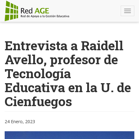
Togg
navi
Pasar
al
Entrevista a Raidell
contenido
principal
Avello, profesor de
Tecnología
Educativa en la U. de
Cienfuegos
24 Enero, 2023