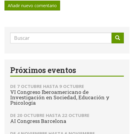
Añadir nuevo comentario
Formulario
de
Buscar
búsqueda
Próximos eventos
DE
7 OCTUBRE
HASTA
9 OCTUBRE
VI Congreso Iberoamericano de
Investigación en Sociedad, Educación y
Psicología
DE
20 OCTUBRE
HASTA
22 OCTUBRE
AI Congress Barcelona
DE
4 NOVIEMBRE
HASTA
6 NOVIEMBRE