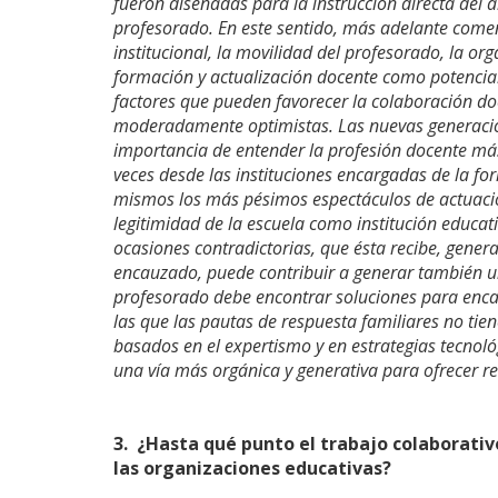
fueron diseñadas para la instrucción directa del 
profesorado. En este sentido, más adelante come
institucional, la movilidad del profesorado, la org
formación y actualización docente como potenciale
factores que pueden favorecer la colaboración d
moderadamente optimistas. Las nuevas generacion
importancia de entender la profesión docente má
veces desde las instituciones encargadas de la fo
mismos los más pésimos espectáculos de actuacion
legitimidad de la escuela como institución educat
ocasiones contradictorias, que ésta recibe, gene
encauzado, puede contribuir a generar también un
profesorado debe encontrar soluciones para enca
las que las pautas de respuesta familiares no tie
basados en el expertismo y en estrategias tecnol
una vía más orgánica y generativa para ofrecer r
3.
¿Hasta qué punto el trabajo colaborativ
las organizaciones educativas?