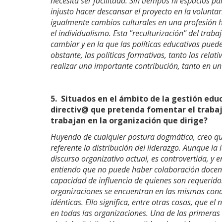
necesita ser facilitada. Sin tiempos ni espacios pa
injusto hacer descansar el proyecto en la volunta
igualmente cambios culturales en una profesión h
el individualismo. Esta "reculturización" del trab
cambiar y en la que las políticas educativas pued
obstante, las políticas formativas, tanto las rela
realizar una importante contribución, tanto en u
5.
Situados en el ámbito de la gestión edu
directiv@ que pretenda fomentar el trabaj
trabajan en la organización que dirige?
Huyendo de cualquier postura dogmática, creo qu
referente la distribución del liderazgo. Aunque la
discurso organizativo actual, es controvertida, y en
entiendo que no puede haber colaboración docente
capacidad de influencia de quienes son requerido
organizaciones se encuentran en las mismas condi
idénticas. Ello significa, entre otras cosas, que el
en todas las organizaciones. Una de las primeras 