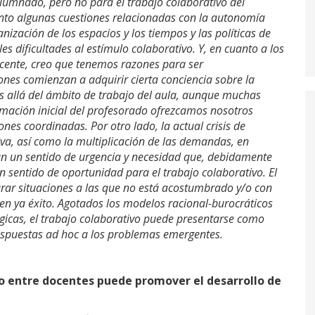
alumnado, pero no para el trabajo colaborativo del
nto algunas cuestiones relacionadas con la autonomía
anización de los espacios y los tiempos y las políticas de
s dificultades al estímulo colaborativo. Y, en cuanto a los
ocente, creo que tenemos razones para ser
es comienzan a adquirir cierta conciencia sobre la
s allá del ámbito de trabajo del aula, aunque muchas
rmación inicial del profesorado ofrezcamos nosotros
es coordinadas. Por otro lado, la actual crisis de
iva, así como la multiplicación de las demandas, en
ran un sentido de urgencia y necesidad que, debidamente
 sentido de oportunidad para el trabajo colaborativo. El
rar situaciones a las que no está acostumbrado y/o con
nen ya éxito. Agotados los modelos racional-burocráticos
ógicas, el trabajo colaborativo puede presentarse como
espuestas ad hoc a los problemas emergentes.
o entre docentes puede promover el desarrollo de