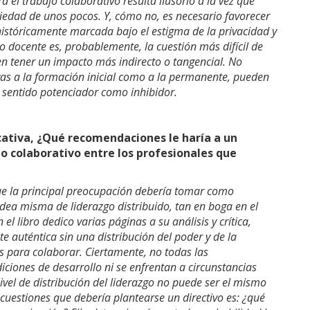
ra el trabajo colaborativo resulta ilusorio a la vez que
riedad de unos pocos. Y, cómo no, es necesario favorecer
istóricamente marcada bajo el estigma de la privacidad y
ajo docente es, probablemente, la cuestión más difícil de
en tener un impacto más indirecto o tangencial. No
tivas a la formación inicial como a la permanente, pueden
n sentido potenciador como inhibidor.
cativa, ¿Qué recomendaciones le haría a un
o colaborativo entre los profesionales que
e la principal preocupación debería tomar como
 idea misma de liderazgo distribuido, tan en boga en el
 el libro dedico varias páginas a su análisis y crítica,
 auténtica sin una distribución del poder y de la
s para colaborar. Ciertamente, no todas las
ciones de desarrollo ni se enfrentan a circunstancias
 nivel de distribución del liderazgo no puede ser el mismo
cuestiones que debería plantearse un directivo es: ¿qué