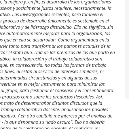
la mejora y, en fin, el desarrollo de las organizaciones
sivos y socialmente justos requiere, necesariamente, la
ivo. Las investigaciones recientes, pero también el
 proceso de desarrollo únicamente es sostenible en el
rativo y de liderazgo distribuido. Ello no significa, sin
nere automáticamente mejoras para la organización, los
vas que en ella se desarrollan. Como argumentaba en la
ervir tanto para transformar los patrones actuales de la
zar el statu quo. Una de las premisas de las que parto en
 ubico, la colaboración y el trabajo colaborativo son
y que, en consecuencia, no todas las formas de trabajo
 fines, ni están al servicio de intereses similares, ni
 determinadas circunstancias y en algunas de sus
nvertirse en el mejor instrumento para minimizar las
 al grupo, para gestionar el consenso y el consentimiento
os procesos como sobre los productos deseables. Así,
os trato de desenmarañar distintos discursos que la
l trabajo colaborativo docente, analizando los posibles
izativo. Y en otro capítulo me intereso por el análisis de
- lo que denomino su "lado oscuro". Ello no debería
ntra de la colaboración docente. Al contrario, mi