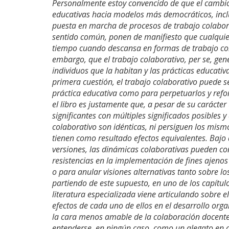
Personalmente estoy convencido de que el cambio, 
educativas hacia modelos más democráticos, inclu
puesta en marcha de procesos de trabajo colaborat
sentido común, ponen de manifiesto que cualquier
tiempo cuando descansa en formas de trabajo colabo
embargo, que el trabajo colaborativo, per se, ge
individuos que la habitan y las prácticas educati
primera cuestión, el trabajo colaborativo puede s
práctica educativa como para perpetuarlos y refor
el libro es justamente que, a pesar de su carácter
significantes con múltiples significados posibles 
colaborativo son idénticas, ni persiguen los mismos
tienen como resultado efectos equivalentes. Bajo
versiones, las dinámicas colaborativas pueden co
resistencias en la implementación de fines ajenos
o para anular visiones alternativas tanto sobre l
partiendo de este supuesto, en uno de los capítul
literatura especializada viene articulando sobre e
efectos de cada uno de ellos en el desarrollo organ
la cara menos amable de la colaboración docente 
entenderse, en ningún caso, como un alegato en co