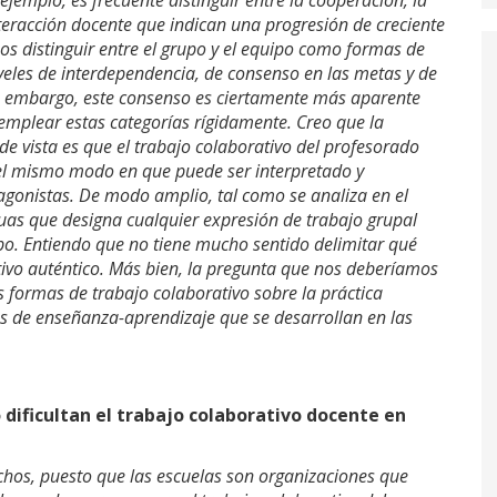
ejemplo, es frecuente distinguir entre la cooperación, la
teracción docente que indican una progresión de creciente
s distinguir entre el grupo y el equipo como formas de
iveles de interdependencia, de consenso en las metas y de
in embargo, este consenso es ciertamente más aparente
l emplear estas categorías rígidamente. Creo que la
 vista es que el trabajo colaborativo del profesorado
el mismo modo en que puede ser interpretado y
gonistas. De modo amplio, tal como se analiza en el
guas que designa cualquier expresión de trabajo grupal
po. Entiendo que no tiene mucho sentido delimitar qué
tivo auténtico. Más bien, la pregunta que nos deberíamos
 formas de trabajo colaborativo sobre la práctica
s de enseñanza-aprendizaje que se desarrollan en las
dificultan el trabajo colaborativo docente en
hos, puesto que las escuelas son organizaciones que