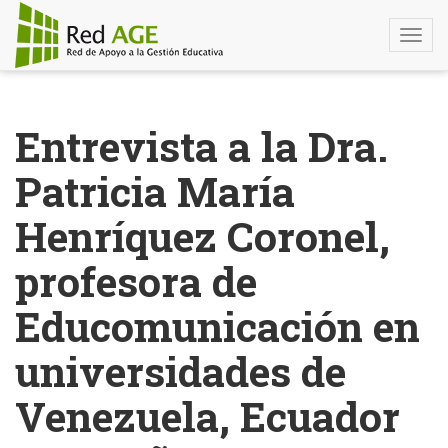
Togg
navi
Pasar
al
Entrevista a la Dra.
contenido
principal
Patricia María
Henríquez Coronel,
profesora de
Educomunicación en
universidades de
Venezuela, Ecuador