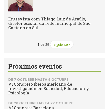
Entrevista com Thiago Luiz de Araújo,
diretor escolar da rede municipal de São
Caetano do Sul
1 de 29
siguiente ›
Próximos eventos
DE
7 OCTUBRE
HASTA
9 OCTUBRE
VI Congreso Iberoamericano de
Investigación en Sociedad, Educación y
Psicología
DE
20 OCTUBRE
HASTA
22 OCTUBRE
AI Congress Barcelona