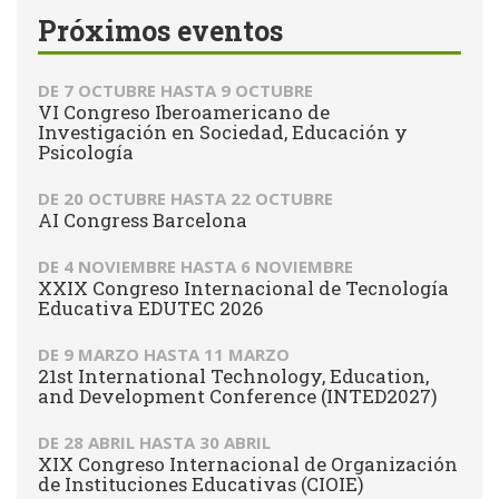
Próximos eventos
DE
7 OCTUBRE
HASTA
9 OCTUBRE
VI Congreso Iberoamericano de
Investigación en Sociedad, Educación y
Psicología
DE
20 OCTUBRE
HASTA
22 OCTUBRE
AI Congress Barcelona
DE
4 NOVIEMBRE
HASTA
6 NOVIEMBRE
XXIX Congreso Internacional de Tecnología
Educativa EDUTEC 2026
DE
9 MARZO
HASTA
11 MARZO
21st International Technology, Education,
and Development Conference (INTED2027)
DE
28 ABRIL
HASTA
30 ABRIL
XIX Congreso Internacional de Organización
de Instituciones Educativas (CIOIE)