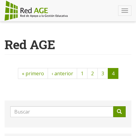
Togg
navi
Pasar
al
Red AGE
contenido
principal
« primero
‹ anterior
1
2
3
4
Formulario
de
Buscar
búsqueda