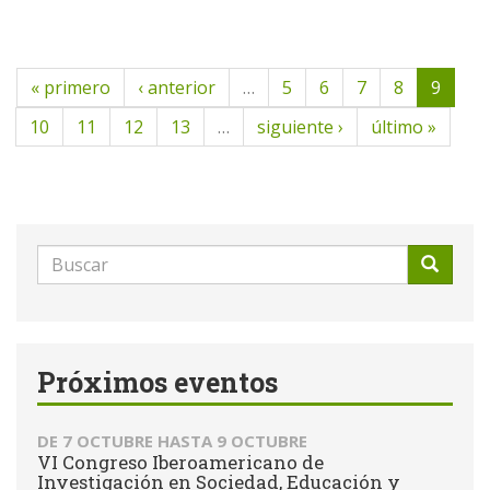
« primero
‹ anterior
…
5
6
7
8
9
10
11
12
13
…
siguiente ›
último »
Formulario
de
Buscar
búsqueda
Próximos eventos
DE
7 OCTUBRE
HASTA
9 OCTUBRE
VI Congreso Iberoamericano de
Investigación en Sociedad, Educación y