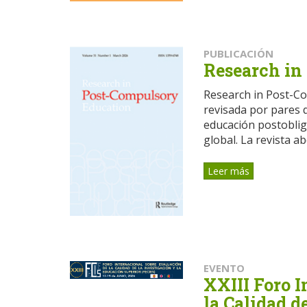
PUBLICACIÓN
Research in
Research in Post-Co
revisada por pares q
educación postobliga
global. La revista abo
Leer más
EVENTO
XXIII Foro I
la Calidad d