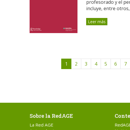
profesorado y el pe
incluye, entre otros, e
Leer más
1
2
3
4
5
6
7
Sobre la RedAGE
Conte
La Red AGE
RedAG