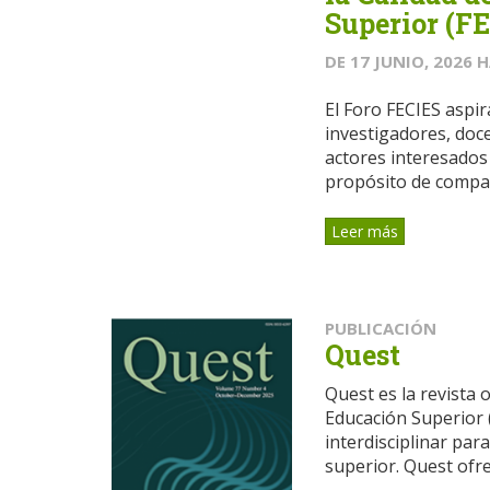
Superior (F
DE
17 JUNIO, 2026
H
El Foro FECIES aspir
investigadores, doce
actores interesados 
propósito de compart
Leer más
PUBLICACIÓN
Quest
Quest es la revista o
Educación Superior (
interdisciplinar par
superior. Quest ofrec