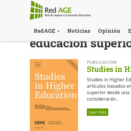
Pasar
RedAGE
Noticias
Opinión
al
educacion superi
contenido
principal
PUBLICACIÓN
Studies in 
Studies in Higher Ed
artículos basados e
superior desde una p
considerarán...
Leer más