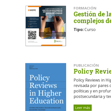
FORMACIÓN
Gestión de l
complejos d
Tipo:
Curso
PUBLICACIÓN
Policy Revi
Policy Reviews in Hi
revisada por pares q
políticas y en prof
postsecundaria y terc
Leer más