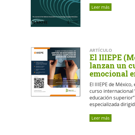
Leer más
ARTÍCULO
El IIIEPE (
lanzan un cu
emocional e
El IIIEPE de México
curso internacional
educación superior”.
especializada dirigida
Leer más