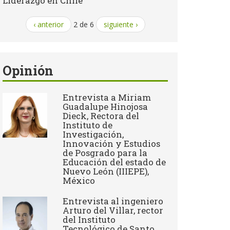
Liderazgo en Chile
‹ anterior
2 de 6
siguiente ›
Opinión
Entrevista a Miriam
Guadalupe Hinojosa
Dieck, Rectora del
Instituto de
Investigación,
Innovación y Estudios
de Posgrado para la
Educación del estado de
Nuevo León (IIIEPE),
México
Entrevista al ingeniero
Arturo del Villar, rector
del Instituto
Tecnológico de Santo