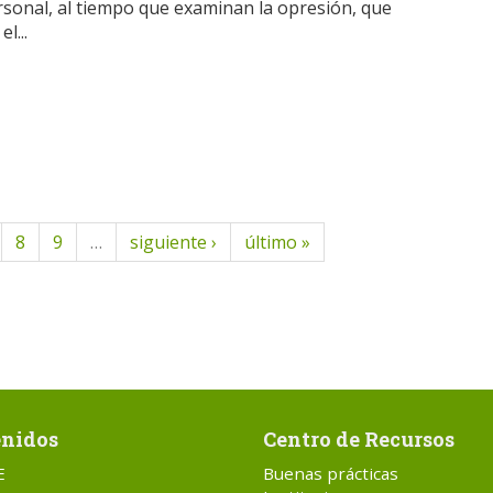
rsonal, al tiempo que examinan la opresión, que
l...
8
9
…
siguiente ›
último »
nidos
Centro de Recursos
E
Buenas prácticas