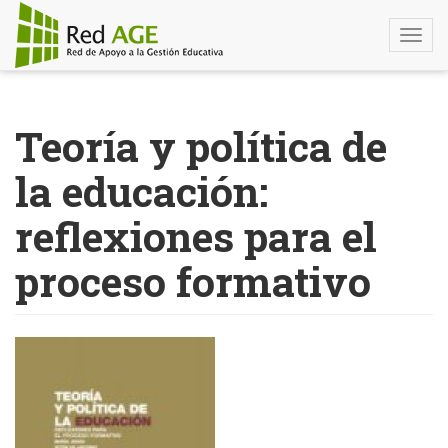
Togg
navi
Pasar
al
Teoría y política de
contenido
principal
la educación:
reflexiones para el
proceso formativo