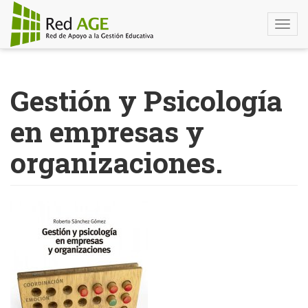
Togg
navi
Pasar
al
Gestión y Psicología
contenido
principal
en empresas y
organizaciones.