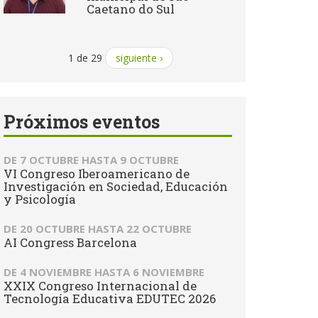
Caetano do Sul
1 de 29
siguiente ›
Próximos eventos
DE
7 OCTUBRE
HASTA
9 OCTUBRE
VI Congreso Iberoamericano de
Investigación en Sociedad, Educación
y Psicología
DE
20 OCTUBRE
HASTA
22 OCTUBRE
AI Congress Barcelona
DE
4 NOVIEMBRE
HASTA
6 NOVIEMBRE
XXIX Congreso Internacional de
Tecnología Educativa EDUTEC 2026