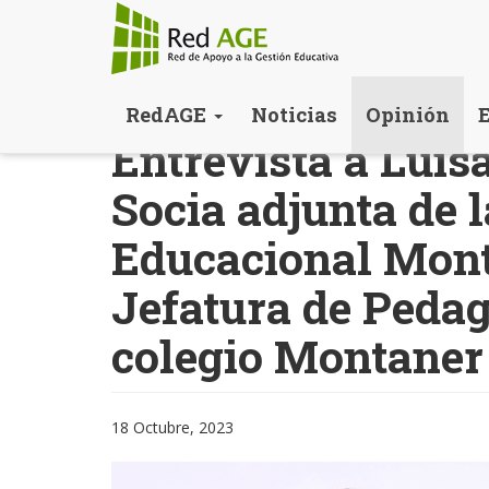
Pasar
RedAGE
Noticias
Opinión
al
Entrevista a Luis
contenido
principal
Socia adjunta de 
Educacional Mont
Jefatura de Pedag
colegio Montaner
18 Octubre, 2023