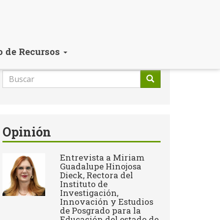
o de Recursos
Formulario
de
Buscar
búsqueda
Opinión
Entrevista a Miriam
Guadalupe Hinojosa
Dieck, Rectora del
Instituto de
Investigación,
Innovación y Estudios
de Posgrado para la
Educación del estado de