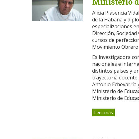
Ministerio 
Alicia Plasencia Vida
de la Habana y dipl
especializaciones en
Dirección, Sociedad 
cursos de perfeccion
Movimiento Obrero 
Es investigadora co
nacionales e inter
distintos países y o
trayectoria docente,
Antonio Echevarría y
Ministerio de Educa
Ministerio de Educa
Leer más