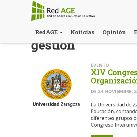
Pasar
RedAGE
Noticias
Opinión
al
gestión
contenido
principal
EVENTO
XIV Congres
Organizació
DE
24 NOVIEMBRE, 
La Universidad de Za
Educación, contando
diferentes grupos de
Congreso Interuniver