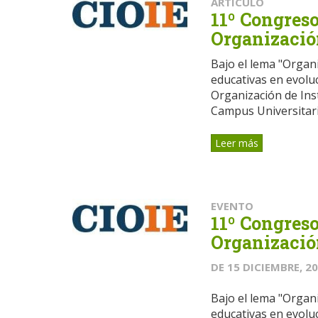
ARTÍCULO
11º Congreso
Organizació
Bajo el lema "Organiz
educativas en evoluc
Organización de Inst
Campus Universitari
Leer más
EVENTO
11º Congreso
Organizació
DE
15 DICIEMBRE, 2
Bajo el lema "Organiz
educativas en evoluc