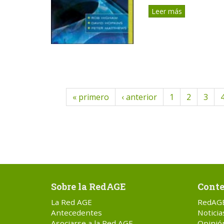
Leer más
« primero
‹ anterior
1
2
3
Sobre la RedAGE
Conte
La Red AGE
RedAG
Antecedentes
Noticia
Asociarse a la Red AGE
Opinió