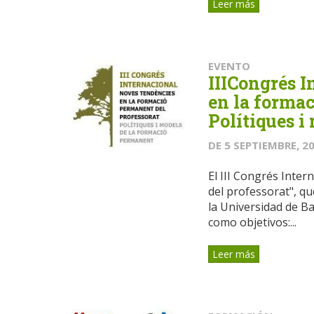
Leer más
EVENTO
IIICongrés 
en la formac
Polítiques i
DE
5 SEPTIEMBRE, 2
El III Congrés Inte
del professorat", q
la Universidad de Ba
como objetivos:...
Leer más