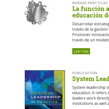
BUENAS PRÁCTICAS
La función 
educación d
Desarrollar estrateg
través de la gestión
Promover innovacion
través de un modelo 
Leer más
PUBLICACIÓN
System Lead
System leadership i
education. It refers
leaders work directl
institutions as well as