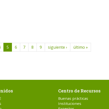
4
5
6
7
8
9
siguiente ›
último »
nidos
Centro de Recursos
E
Buenas prácticas
s
Instituciones
n
Expertos