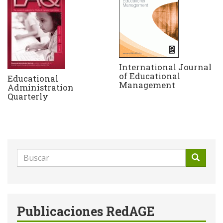
International Journal
of Educational
Educational
Management
Administration
Quarterly
Formulario
de
Buscar
búsqueda
Publicaciones RedAGE