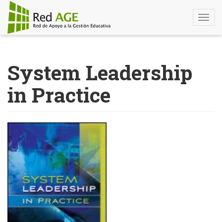
Togg
navi
Pasar
al
System Leadership
contenido
principal
in Practice