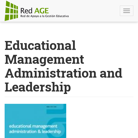
Togg
navi
Pasar
al
Educational
contenido
principal
Management
Administration and
Leadership