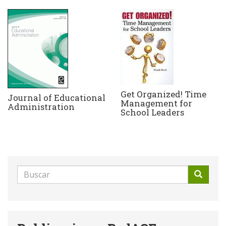
Get Organized! Time
Journal of Educational
Management for
Administration
School Leaders
Formulario
de
Buscar
búsqueda