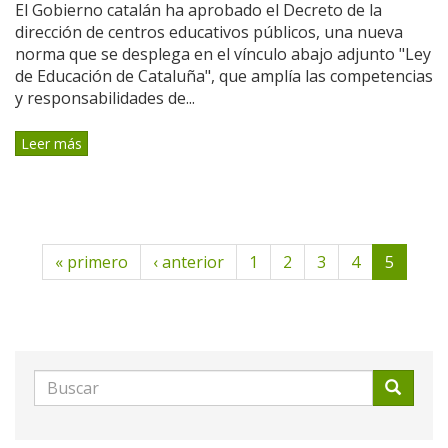
El Gobierno catalán ha aprobado el Decreto de la
dirección de centros educativos públicos, una nueva
norma que se desplega en el vínculo abajo adjunto "Ley
de Educación de Cataluña", que amplía las competencias
y responsabilidades de...
Leer más
« primero
‹ anterior
1
2
3
4
5
Formulario
de
Buscar
búsqueda