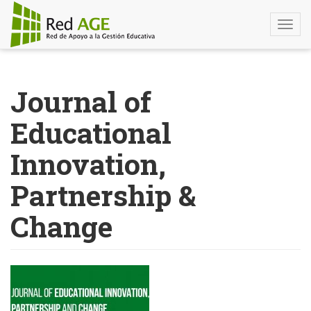
Togg
navi
Pasar
al
Journal of
contenido
principal
Educational
Innovation,
Partnership &
Change