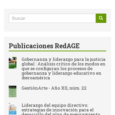
Formulario
de
Buscar
búsqueda
Publicaciones RedAGE
Gobernanza y liderazgo para la justicia
global : Análisis crítico de los modos en
que se configuran los procesos de
gobernanza y liderazgo educativo en
iberoamérica
GestiónArte - Año XII, núm. 22
Liderazgo del equipo directivo:
estrategias de innovación para el
desarrollo del plan de mejoramiento