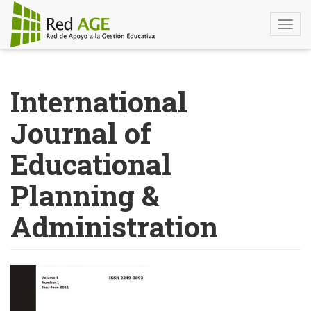
Togg
navi
Pasar
al
International
contenido
principal
Journal of
Educational
Planning &
Administration