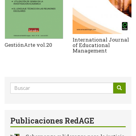
International Journal
GestiónArte vol.20
of Educational
Management
Formulario
de
Buscar
búsqueda
Publicaciones RedAGE