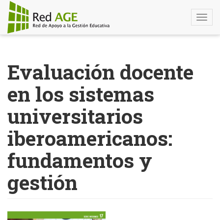
Togg
navi
Pasar
al
Evaluación docente
contenido
principal
en los sistemas
universitarios
iberoamericanos:
fundamentos y
gestión