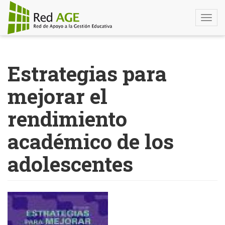
Togg
navi
Pasar
al
Estrategias para
contenido
principal
mejorar el
rendimiento
académico de los
adolescentes