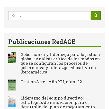
Formulario
de
Buscar
búsqueda
Publicaciones RedAGE
Gobernanza y liderazgo para la justicia
global : Análisis crítico de los modos en
que se configuran los procesos de
gobernanza y liderazgo educativo en
iberoamérica
GestiónArte - Año XII, núm. 22
Liderazgo del equipo directivo:
estrategias de innovación para el
desarrollo del plan de mejoramiento