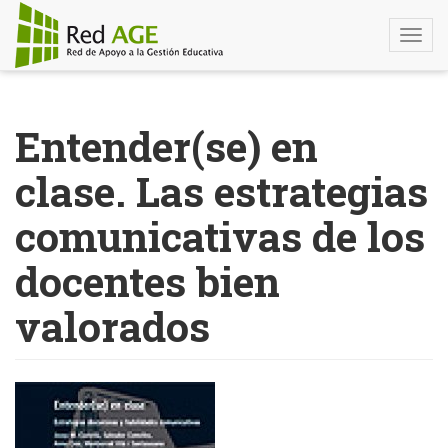
Togg
navi
Pasar
al
Entender(se) en
contenido
principal
clase. Las estrategias
comunicativas de los
docentes bien
valorados