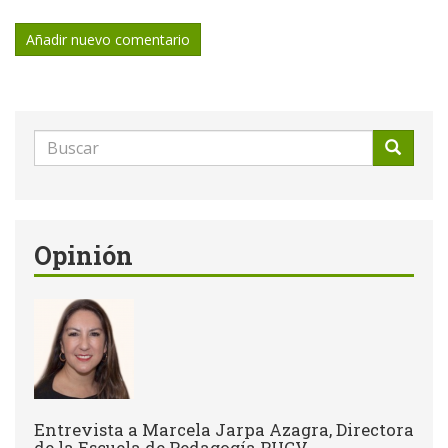
Añadir nuevo comentario
Formulario
de
Buscar
búsqueda
Opinión
Entrevista a Marcela Jarpa Azagra, Directora
de la Escuela de Pedagogía PUCV