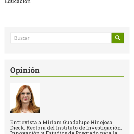
Educación
Formulario
de
Buscar
búsqueda
Opinión
Entrevista a Miriam Guadalupe Hinojosa
Dieck, Rectora del Instituto de Investigación,
Innovación y Estudios de Posgrado para la