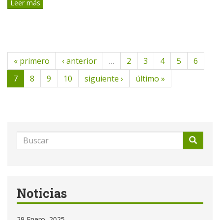
Leer más
« primero
‹ anterior
…
2
3
4
5
6
7
8
9
10
siguiente ›
último »
Formulario
de
Buscar
búsqueda
Noticias
29 Enero, 2025