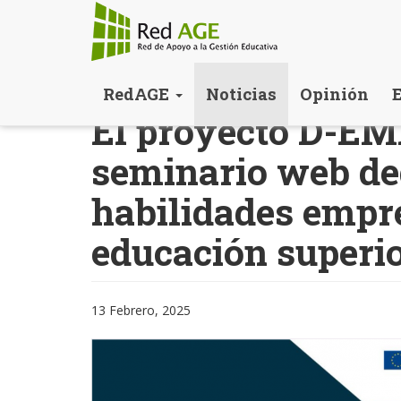
Pasar
RedAGE
Noticias
Opinión
al
El proyecto D-EM
contenido
principal
seminario web de
habilidades empr
educación superi
13 Febrero, 2025