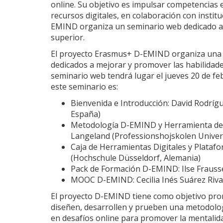
online. Su objetivo es impulsar competencia
recursos digitales, en colaboración con instit
EMIND organiza un seminario web dedicado a 
superior.
El proyecto Erasmus+ D-EMIND organiza una s
dedicados a mejorar y promover las habilidad
seminario web tendrá lugar el jueves 20 de fe
este seminario es:
Bienvenida e Introducción: David Rodrí
España)
Metodología D-EMIND y Herramienta de 
Langeland (Professionshojskolen Univers
Caja de Herramientas Digitales y Platafo
(Hochschule Düsseldorf, Alemania)
Pack de Formación D-EMIND: Ilse Frausse
MOOC D-EMIND: Cecilia Inés Suárez Riva
El proyecto D-EMIND tiene como objetivo prom
diseñen, desarrollen y prueben una metodolog
en desafíos online para promover la mentalid