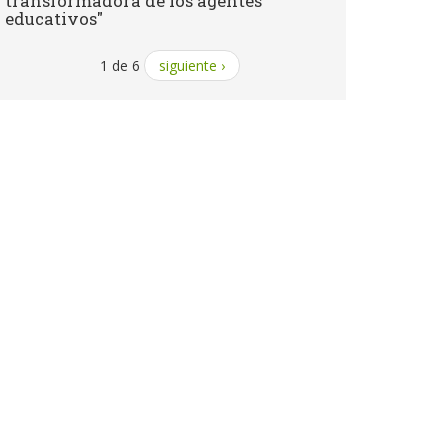
transformadora de los agentes
educativos"
1 de 6
siguiente ›