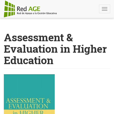
Togg
navi
Pasar
al
Assessment &
contenido
principal
Evaluation in Higher
Education