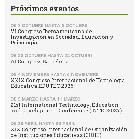
Próximos eventos
DE
7 OCTUBRE
HASTA
9 OCTUBRE
VI Congreso Iberoamericano de
Investigación en Sociedad, Educación y
Psicología
DE
20 OCTUBRE
HASTA
22 OCTUBRE
AI Congress Barcelona
DE
4 NOVIEMBRE
HASTA
6 NOVIEMBRE
XXIX Congreso Internacional de Tecnología
Educativa EDUTEC 2026
DE
9 MARZO
HASTA
11 MARZO
21st International Technology, Education,
and Development Conference (INTED2027)
DE
28 ABRIL
HASTA
30 ABRIL
XIX Congreso Internacional de Organización
de Instituciones Educativas (CIOIE)