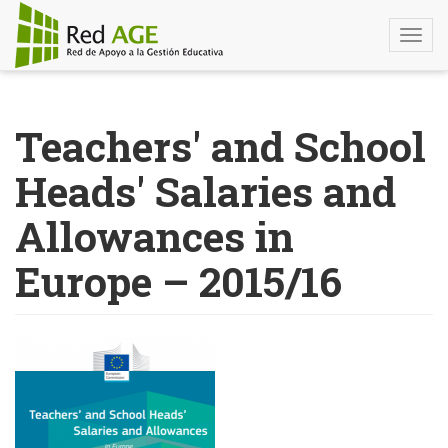
Togg
navi
Pasar
al
Teachers' and School
contenido
principal
Heads' Salaries and
Allowances in
Europe – 2015/16