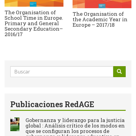
The Organisation of
The Organisation of
School Time in Europe.
the Academic Year in
Primary and General
Europe – 2017/18
Secondary Education–
2016/17
Formulario
de
Buscar
búsqueda
Publicaciones RedAGE
Gobernanza y liderazgo para la justicia
global : Análisis crítico de los modos en
que se configuran los procesos de