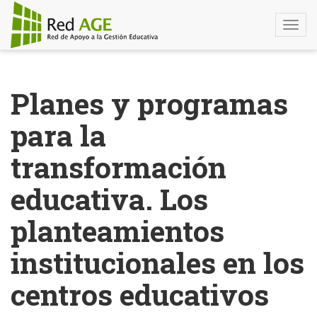
Togg
navi
Pasar
al
Planes y programas
contenido
principal
para la
transformación
educativa. Los
planteamientos
institucionales en los
centros educativos