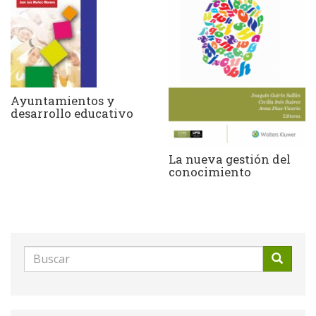
Ayuntamientos y
desarrollo educativo
La nueva gestión del
conocimiento
Formulario
de
Buscar
búsqueda