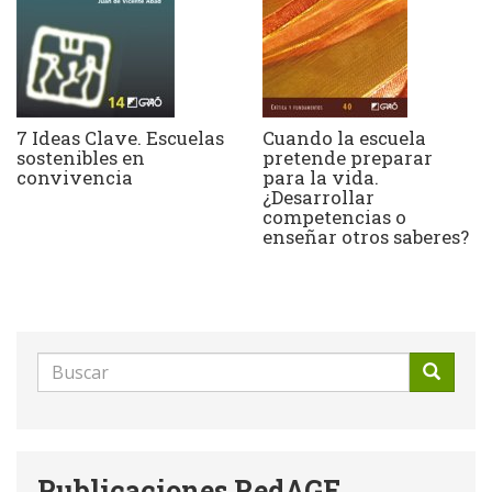
7 Ideas Clave. Escuelas
Cuando la escuela
sostenibles en
pretende preparar
convivencia
para la vida.
¿Desarrollar
competencias o
enseñar otros saberes?
Formulario
de
Buscar
búsqueda
Publicaciones RedAGE