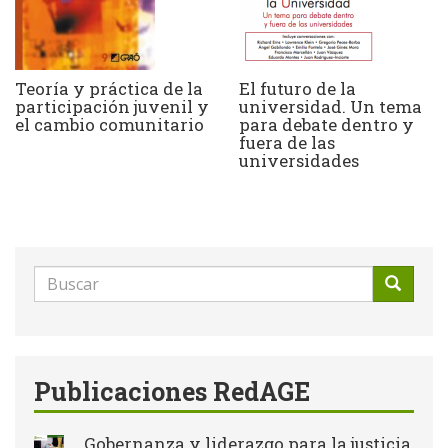
Teoría y práctica de la
El futuro de la
participación juvenil y
universidad. Un tema
el cambio comunitario
para debate dentro y
fuera de las
universidades
Formulario
de
Buscar
búsqueda
Publicaciones RedAGE
Gobernanza y liderazgo para la justicia