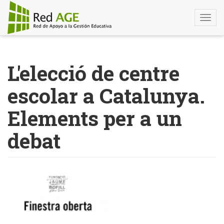
Togg
navi
Pasar
al
L'elecció de centre
contenido
principal
escolar a Catalunya.
Elements per a un
debat