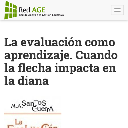
Togg
navi
Pasar
al
La evaluación como
contenido
principal
aprendizaje. Cuando
la flecha impacta en
la diana