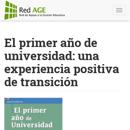
Togg
navi
Pasar
al
El primer año de
contenido
principal
universidad: una
experiencia positiva
de transición