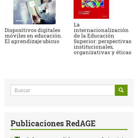
La
Dispositivos digitales
internacionalización
móviles en educación.
de la Educación
El aprendizaje ubicuo
Superior: perspectivas
institucionales,
organizativas y éticas
Formulario
de
Buscar
búsqueda
Publicaciones RedAGE