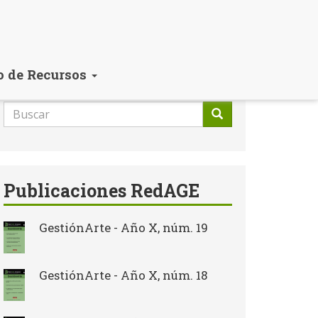
o de Recursos
Formulario
de
Buscar
búsqueda
Publicaciones RedAGE
GestiónArte - Año X, núm. 19
GestiónArte - Año X, núm. 18