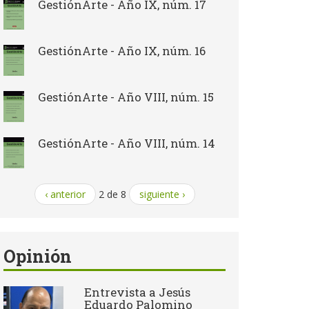
GestiónArte - Año IX, núm. 17
GestiónArte - Año IX, núm. 16
GestiónArte - Año VIII, núm. 15
GestiónArte - Año VIII, núm. 14
‹ anterior
2 de 8
siguiente ›
Opinión
Entrevista a Jesús
Eduardo Palomino