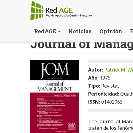
Pasar
RedAGE
Noticias
Opinión
al
Journal of Mana
contenido
principal
Autor:
Patrick M. W
Año:
1975
Tipo:
Revistas
Periodicidad:
Quadr
ISSN:
01492063
The Journal of Mana
tratan de los fenóm