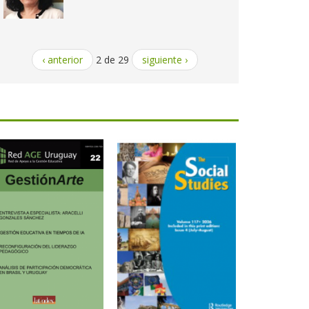
‹ anterior
2 de 29
siguiente ›