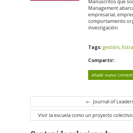
Manuscritos que son
Management abarcan 
empresarial, empre
comportamiento orga
investigación.
Tags:
gestión
,
Estr
Compartir:
Añadir nuevo coment
Journal of Leader
Vivir la escuela como un proyecto colectiv