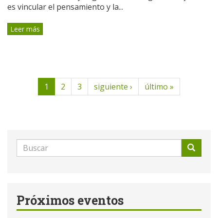
es vincular el pensamiento y la...
Leer más
1
2
3
siguiente ›
último »
Formulario
de
Buscar
búsqueda
Próximos eventos