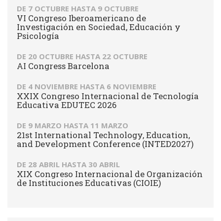
DE
7 OCTUBRE
HASTA
9 OCTUBRE
VI Congreso Iberoamericano de
Investigación en Sociedad, Educación y
Psicología
DE
20 OCTUBRE
HASTA
22 OCTUBRE
AI Congress Barcelona
DE
4 NOVIEMBRE
HASTA
6 NOVIEMBRE
XXIX Congreso Internacional de Tecnología
Educativa EDUTEC 2026
DE
9 MARZO
HASTA
11 MARZO
21st International Technology, Education,
and Development Conference (INTED2027)
DE
28 ABRIL
HASTA
30 ABRIL
XIX Congreso Internacional de Organización
de Instituciones Educativas (CIOIE)