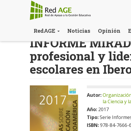
Pasar
RedAGE
Noticias
Opinión
al
INFORME MIRADAS
contenido
principal
profesional y lid
escolares en Iber
Autor:
Organización
la Ciencia y l
Año:
2017
Tipo:
Serie Informe
ISBN:
978-84-7666-