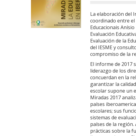
La elaboración del 
coordinado entre el
Educacionais Anísio 
Evaluación Educativa
Evaluación de la Edu
del IESME y consulto
compromiso de la red
El informe de 2017 
liderazgo de los dir
concuerdan en la rel
garantizar la calidad
escolar supone un e
Miradas 2017 analiza
países iberoamerican
escolares; sus funci
sistemas de evaluac
países de la región
prácticas sobre la f