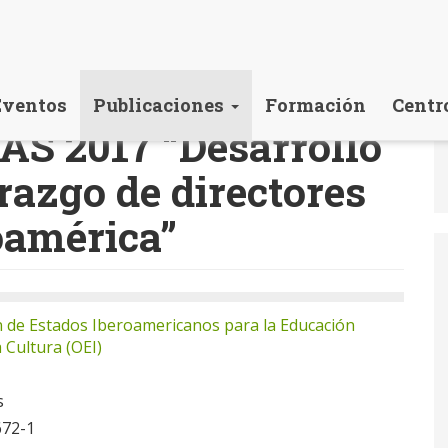
Eventos
Publicaciones
Formación
Centr
 2017 “Desarrollo
erazgo de directores
oamérica”
 de Estados Iberoamericanos para la Educación
a Cultura (OEI)
s
672-1