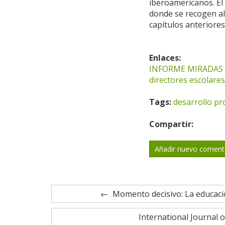
iberoamericanos. El 
donde se recogen al
capítulos anteriores
Enlaces:
INFORME MIRADAS 20
directores escolare
Tags:
desarrollo pr
Compartir:
Añadir nuevo coment
Momento decisivo: La educació
International Journal