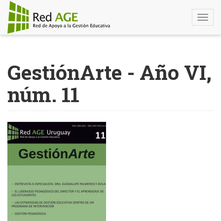
Togg
navi
Pasar
al
GestiónArte - Año VI,
contenido
principal
núm. 11